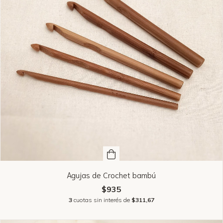
Agujas de Crochet bambú
$935
3
cuotas sin interés de
$311,67