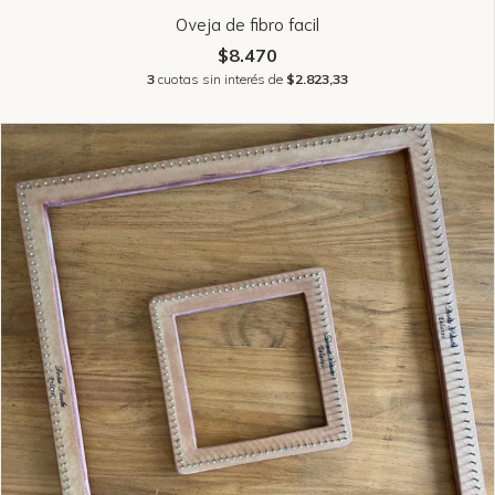
Oveja de fibro facil
$8.470
3
cuotas sin interés de
$2.823,33