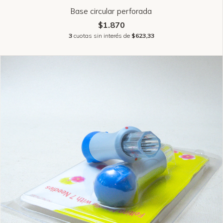
Base circular perforada
$1.870
3
cuotas sin interés de
$623,33