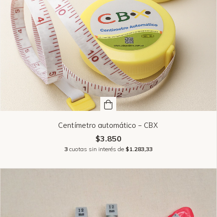
Centímetro automático - CBX
$3.850
3
cuotas sin interés de
$1.283,33