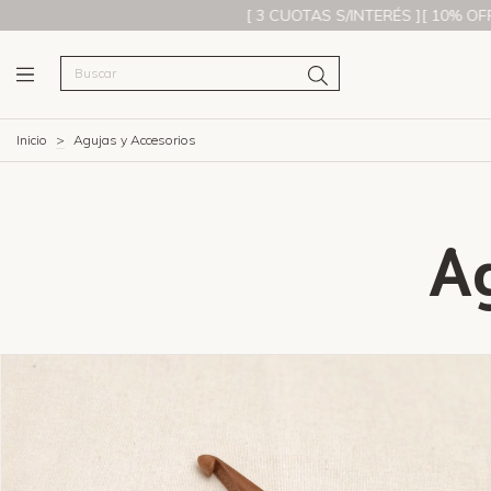
[ 3 CUOTAS S/INTERÉS ][ 10% OFF CON TRANSFERENCIA 🚀][ ENV
Inicio
>
Agujas y Accesorios
A