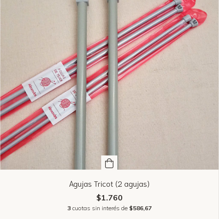
Agujas Tricot (2 agujas)
$1.760
3
cuotas sin interés de
$586,67