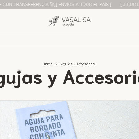
ÍOS A TODO EL PAÍS ]
[ 3 CUOTAS S/INTERÉS ][ 10% OFF CON 
Inicio
>
Agujas y Accesorios
gujas y Accesori