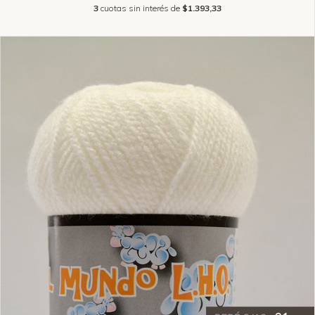
3
cuotas sin interés de
$1.393,33