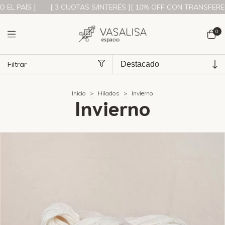
[ 3 CUOTAS S/INTERÉS ][ 10% OFF CON TRANSFERENCIA 🚀][ ENV
0
Filtrar
Inicio
>
Hilados
>
Invierno
Invierno