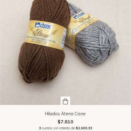
Hilados Atena Cisne
$7.810
3
cuotas sin interés de
$2.603,33