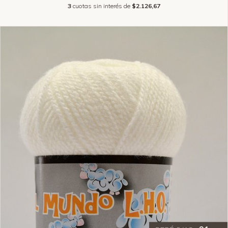
3
cuotas sin interés de
$2.126,67