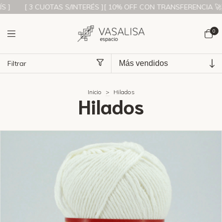
S ][ 10% OFF CON TRANSFERENCIA 🚀][ ENVÍOS A TODO EL PAÍS ]
0
Filtrar
Inicio
>
Hilados
Hilados