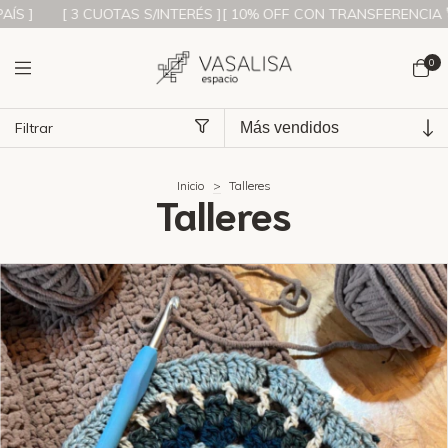
CUOTAS S/INTERÉS ][ 10% OFF CON TRANSFERENCIA 🚀][ ENVÍOS A
0
Filtrar
Inicio
>
Talleres
Talleres