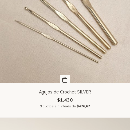
Agujas de Crochet SILVER
$1.430
3
cuotas sin interés de
$476,67