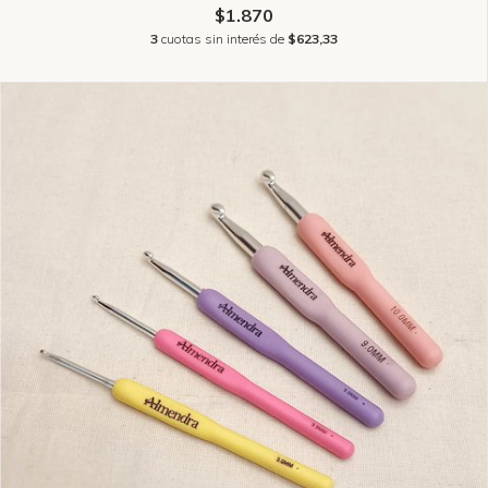
$1.870
3
cuotas sin interés de
$623,33