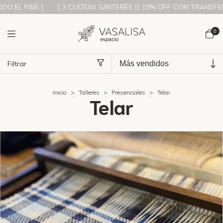
O EL PAÍS ]
[ 3 CUOTAS S/INTERÉS ][ 10% OFF CON TRANSFEREN
0
Filtrar
Inicio
>
Talleres
>
Presenciales
>
Telar
Telar