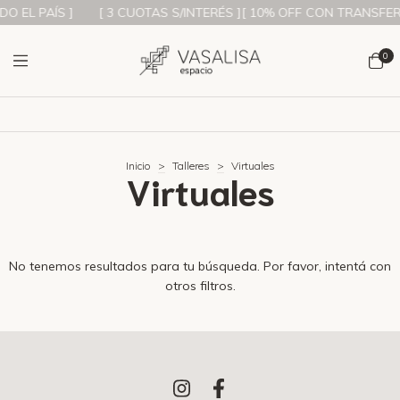
O EL PAÍS ]
[ 3 CUOTAS S/INTERÉS ][ 10% OFF CON TRANSFERE
0
Inicio
>
Talleres
>
Virtuales
Virtuales
No tenemos resultados para tu búsqueda. Por favor, intentá con
otros filtros.