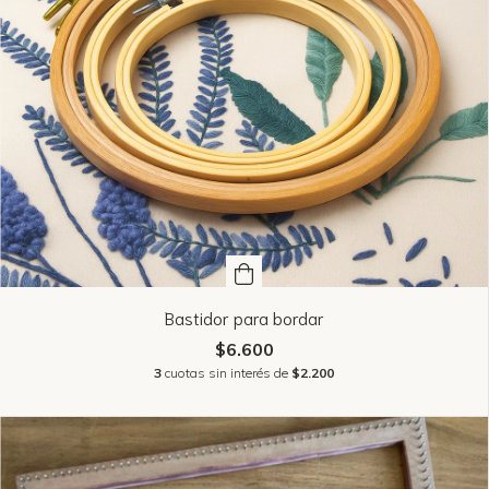
Bastidor para bordar
$6.600
3
cuotas sin interés de
$2.200