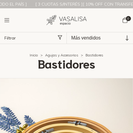
EL PAÍS ]
[ 3 CUOTAS S/INTERÉS ][ 10% OFF CON TRANSFERENCI
0
Filtrar
Inicio
>
Agujas y Accesorios
>
Bastidores
Bastidores