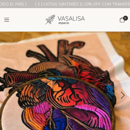
O EL PAÍS ]
[ 3 CUOTAS S/INTERÉS ][ 10% OFF CON TRANSFERE
0
1
/
3