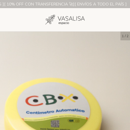
% OFF CON TRANSFERENCIA 🚀][ ENVÍOS A TODO EL PAÍS ]
[ 3 
1
/
2