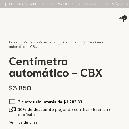
CUOTAS S/INTERÉS ][ 10% OFF CON TRANSFERENCIA 🚀][ ENVÍOS A 
0
Inicio
>
Agujas y Accesorios
>
Centimetro
>
Centímetro
automático - CBX
Centímetro
automático - CBX
$3.850
3
cuotas sin interés de
$1.283,33
10% de descuento
pagando con Transferencia o
depósito
Ver más detalles