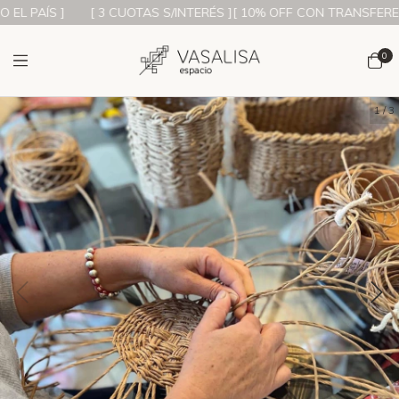
L PAÍS ]
[ 3 CUOTAS S/INTERÉS ][ 10% OFF CON TRANSFERENCI
0
1
/
3