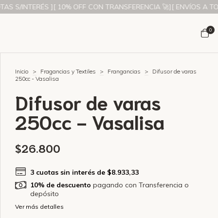
S/INTERÉS ][ 10% OFF CON TRANSFERENCIA 🚀][ ENVÍOS A TODO EL
0
Inicio
>
Fragancias y Textiles
>
Frangancias
>
Difusor de varas
250cc - Vasalisa
Difusor de varas
250cc - Vasalisa
$26.800
3
cuotas sin interés de
$8.933,33
10% de descuento
pagando con Transferencia o
depósito
Ver más detalles