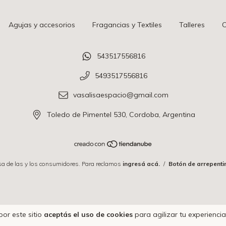
Agujas y accesorios
Fragancias y Textiles
Talleres
C
543517556816
5493517556816
vasalisaespacio@gmail.com
Toledo de Pimentel 530, Cordoba, Argentina
a de las y los consumidores. Para reclamos
ingresá acá.
/
Botón de arrepenti
por este sitio
aceptás el uso de cookies
para agilizar tu experienci