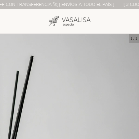
ON TRANSFERENCIA 🚀][ ENVÍOS A TODO EL PAÍS ]
[ 3 CUOTAS 
1
/
1