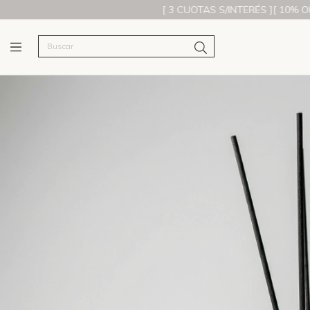
[ 3 CUOTAS S/INTERÉS ][ 10% OFF C