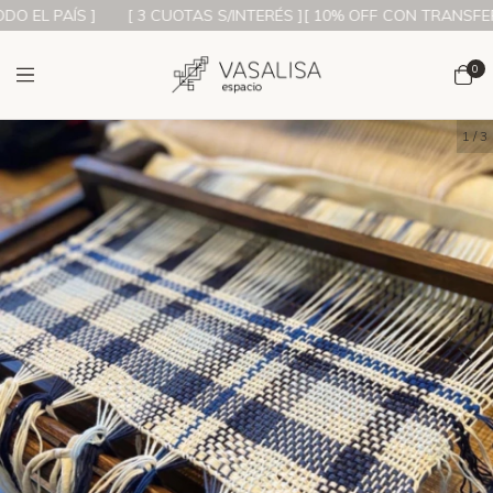
 EL PAÍS ]
[ 3 CUOTAS S/INTERÉS ][ 10% OFF CON TRANSFEREN
0
1
/
3