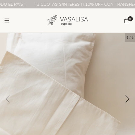
 EL PAÍS ]
[ 3 CUOTAS S/INTERÉS ][ 10% OFF CON TRANSFERENC
0
1
/
2