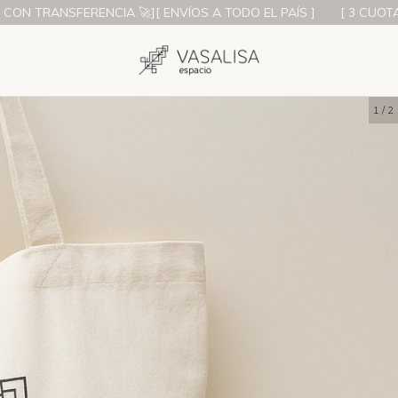
NSFERENCIA 🚀][ ENVÍOS A TODO EL PAÍS ]
[ 3 CUOTAS S/INTE
1
/
2