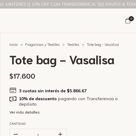
RÉS ][ 10% OFF CON TRANSFERENCIA 🚀][ ENVÍOS A TODO EL PAÍS 
0
Inicio
>
Fragancias y Textiles
>
Textiles
>
Tote bag - Vasalisa
Tote bag - Vasalisa
$17.600
3
cuotas sin interés de
$5.866,67
10% de descuento
pagando con Transferencia o
depósito
Ver más detalles
CANTIDAD