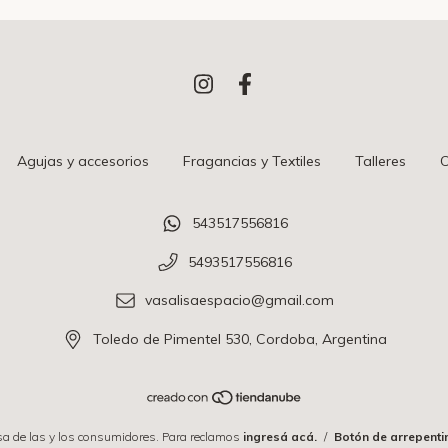
Agujas y accesorios
Fragancias y Textiles
Talleres
C
543517556816
5493517556816
vasalisaespacio@gmail.com
Toledo de Pimentel 530, Cordoba, Argentina
a de las y los consumidores. Para reclamos
ingresá acá.
/
Botón de arrepenti