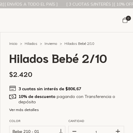
 A TODO EL PAÍS ]
[ 3 CUOTAS S/INTERÉS ][ 10% OFF CON TRAN
0
Inicio
>
Hilados
>
Invierno
>
Hilados Bebé 2/10
Hilados Bebé 2/10
$2.420
3
cuotas sin interés de
$806,67
10% de descuento
pagando con Transferencia o
depósito
Ver más detalles
COLOR
CANTIDAD