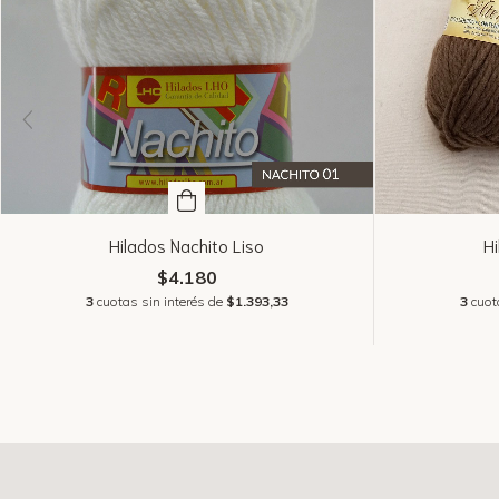
Hilados Nachito Liso
H
$4.180
3
cuotas sin interés de
$1.393,33
3
cuot