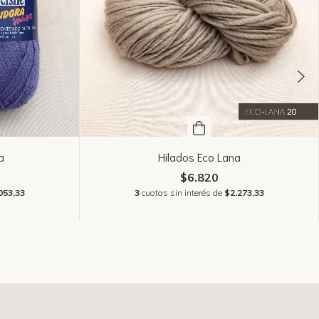
a
Hilados Eco Lana
$6.820
053,33
3
cuotas sin interés de
$2.273,33