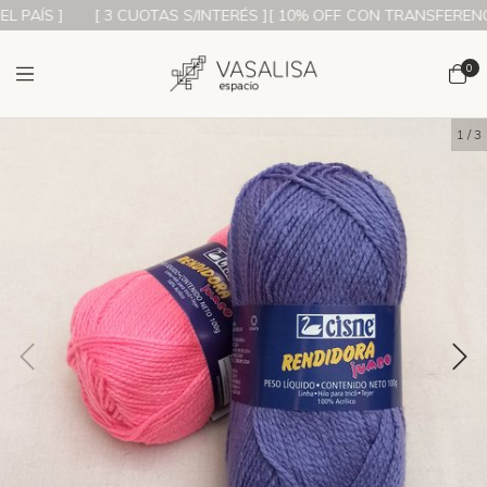
PAÍS ]
[ 3 CUOTAS S/INTERÉS ][ 10% OFF CON TRANSFERENCIA 
0
1
/
3