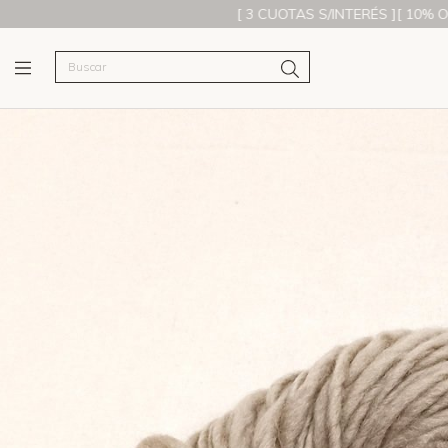
[ 3 CUOTAS S/INTERÉS ][ 10% OFF CON TRA