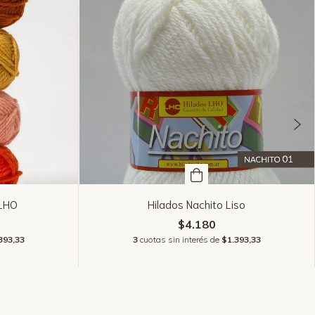
 LHO
Hilados Nachito Liso
$4.180
393,33
3
cuotas sin interés de
$1.393,33