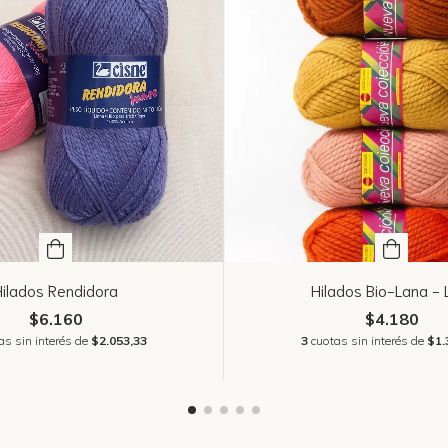
Hilados Rendidora
Hilados Bio-Lana -
$6.160
$4.180
as sin interés de
$2.053,33
3
cuotas sin interés de
$1.