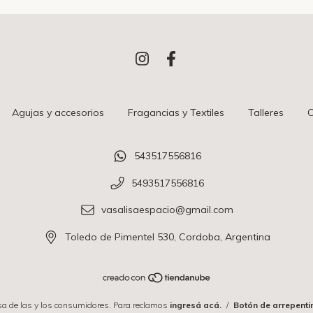
Agujas y accesorios
Fragancias y Textiles
Talleres
C
543517556816
5493517556816
vasalisaespacio@gmail.com
Toledo de Pimentel 530, Cordoba, Argentina
a de las y los consumidores. Para reclamos
ingresá acá.
/
Botón de arrepenti