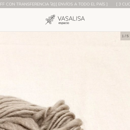
NSFERENCIA 🚀][ ENVÍOS A TODO EL PAÍS ]
[ 3 CUOTAS S/INTE
1
/
5