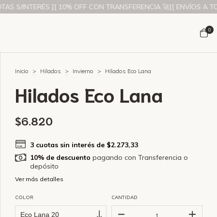
RÉS ][ 10% OFF CON TRANSFERENCIA 🚀][ ENVÍOS A TODO EL PAÍS 
0
Inicio
>
Hilados
>
Invierno
>
Hilados Eco Lana
Hilados Eco Lana
$6.820
3
cuotas sin interés de
$2.273,33
10% de descuento
pagando con Transferencia o
depósito
Ver más detalles
COLOR
CANTIDAD