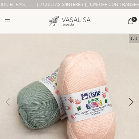
 EL PAÍS ]
[ 3 CUOTAS S/INTERÉS ][ 10% OFF CON TRANSFEREN
0
1
/
2